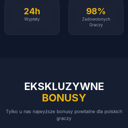
24h
98%
Wypłaty
Zadowolonych
Graczy
EKSKLUZYWNE
BONUSY
Tylko u nas najwyższe bonusy powitalne dla polskich
graczy