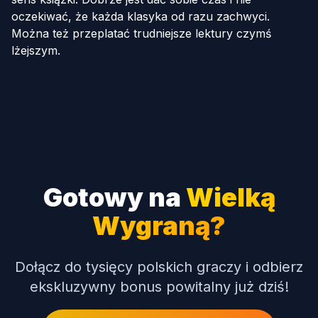
oczekiwać, że każda klasyka od razu zachwyci.
Można też przeplatać trudniejsze lektury czymś
lżejszym.
Gotowy na
Wielką
Wygraną?
Dołącz do tysięcy polskich graczy i odbierz
ekskluzywny bonus powitalny już dziś!