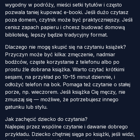
wygodny w podróży, mieści setki tytułów i często
pozwala taniej kupować e-booki. Jeśli dużo czytasz
poza domem, czytnik może być praktyczniejszy. Jeśli
cenisz zapach papieru i chcesz budować domową
bibliotekę, lepszy będzie tradycyjny format.
Dlaczego nie mogę skupić się na czytaniu książek?
Przyczyn może być kilka: zmęczenie, nadmiar
bodźców, częste korzystanie z telefonu albo po
prostu źle dobrana książka. Warto czytać krótkimi
sesjami, na przykład po 10–15 minut dziennie, i
odłożyć telefon na bok. Pomaga też czytanie o stałej
porze, np. wieczorem. Jeśli książka Cię męczy, nie
zmuszaj się — możliwe, że potrzebujesz innego
gatunku lub stylu.
Jak zachęcić dziecko do czytania?
Najlepiej przez wspólne czytanie i dawanie dobrego
przykładu. Dziecko chętniej sięga po książki, jeśli widzi,