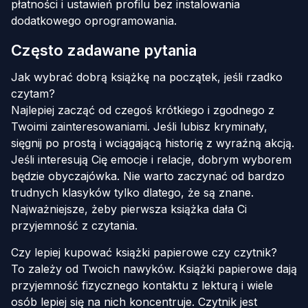
płatności i ustawień profilu bez instalowania
dodatkowego oprogramowania.
Często zadawane pytania
Jak wybrać dobrą książkę na początek, jeśli rzadko
czytam?
Najlepiej zacząć od czegoś krótkiego i zgodnego z
Twoimi zainteresowaniami. Jeśli lubisz kryminały,
sięgnij po prostą i wciągającą historię z wyraźną akcją.
Jeśli interesują Cię emocje i relacje, dobrym wyborem
będzie obyczajówka. Nie warto zaczynać od bardzo
trudnych klasyków tylko dlatego, że są znane.
Najważniejsze, żeby pierwsza książka dała Ci
przyjemność z czytania.
Czy lepiej kupować książki papierowe czy czytnik?
To zależy od Twoich nawyków. Książki papierowe dają
przyjemność fizycznego kontaktu z lekturą i wiele
osób lepiej się na nich koncentruje. Czytnik jest