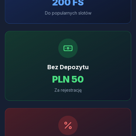
200 FS
Do popularnych slotów
Bez Depozytu
PLN 50
Za rejestrację