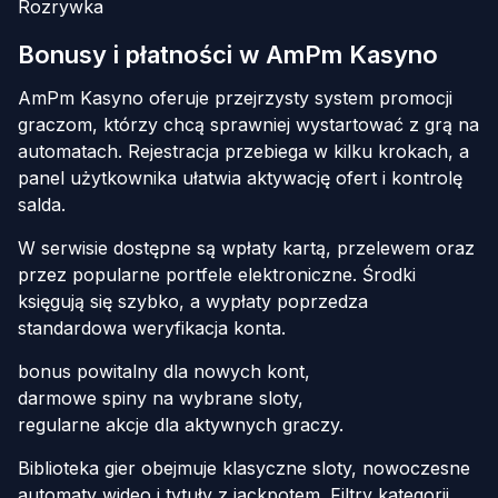
Rozrywka
Bonusy i płatności w AmPm Kasyno
AmPm Kasyno oferuje przejrzysty system promocji
graczom, którzy chcą sprawniej wystartować z grą na
automatach. Rejestracja przebiega w kilku krokach, a
panel użytkownika ułatwia aktywację ofert i kontrolę
salda.
W serwisie dostępne są wpłaty kartą, przelewem oraz
przez popularne portfele elektroniczne. Środki
księgują się szybko, a wypłaty poprzedza
standardowa weryfikacja konta.
bonus powitalny dla nowych kont,
darmowe spiny na wybrane sloty,
regularne akcje dla aktywnych graczy.
Biblioteka gier obejmuje klasyczne sloty, nowoczesne
automaty wideo i tytuły z jackpotem. Filtry kategorii