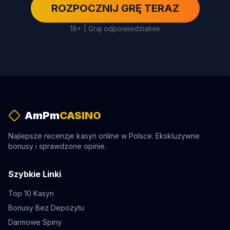
ROZPOCZNIJ GRĘ TERAZ
18+ | Graj odpowiedzialnie
AmPm
CASINO
Najlepsze recenzje kasyn online w Polsce. Ekskluzywne
bonusy i sprawdzone opinie.
Szybkie Linki
Top 10 Kasyn
Bonusy Bez Depozytu
Darmowe Spiny