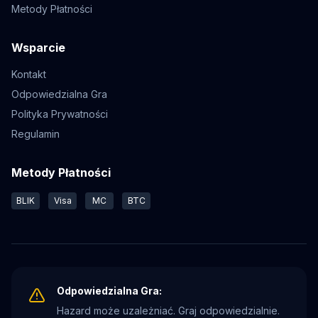
Metody Płatności
Wsparcie
Kontakt
Odpowiedzialna Gra
Polityka Prywatności
Regulamin
Metody Płatności
BLIK
Visa
MC
BTC
Odpowiedzialna Gra:
Hazard może uzależniać. Graj odpowiedzialnie.